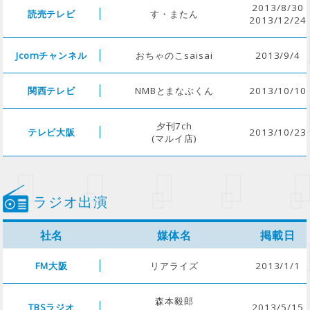
2013/8/30
読売テレビ
す・またん
2013/12/24
Jcomチャンネル
おちゃのこsaisai
2013/9/4
関西テレビ
NMBとまなぶくん
2013/10/10
夕刊7ch
テレビ大阪
2013/10/23
(マルイ店)
ラジオ出演
社名
媒体名
掲載日
FM大阪
リアライズ
2013/1/1
森本毅郎
TBSラジオ
2013/5/15