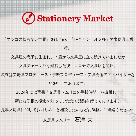
「マツコの知らない世界」をはじめ、「TVチャンピオン極」で文房具王獲
得。
文具屋の息子に生まれ、７歳から文具屋に立ち続けていましたが
文具チェーン店を経営した後、コロナで文具店を閉店。
現在は文房具プロデュース・手帳プロデュース・文具売場のアドバイザーな
どを行っております。
2024年には著書「文房具ソムリエの手帳時間」を出版し、
新たな手帳の概念を知っていただく活動を行っております。
是非文房具に関してお困りのこと相談したいなどお気軽にご連絡ください。
石津 大
文房具ソムリエ