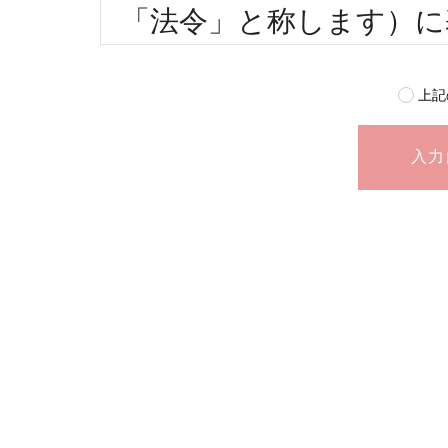
「法令」と称します）に
と利用に関する取り組み
ライバシーポリシー」と
上記
す。
当社は、個人情報の重要
図るため、個人情報に関
守するとともに、個人情
います。
個人情報の定義
個人情報とは、お客様ご